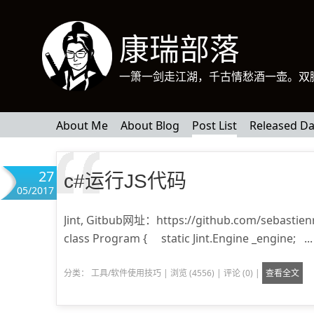
康瑞部落
一箫一剑走江湖，千古情愁酒一壶。双
About Me
About Blog
Post List
Released Da
27
c#运行JS代码
05/2017
Jint, Gitbub网址：https://github.com/sebas
class Program { static Jint.Engine _engine; ...
分类：
工具/软件使用技巧
|
浏览 (4556)
|
评论 (0)
|
查看全文