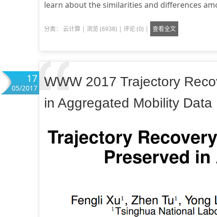
learn about the similarities and differences 
分类：
云计算
|
浏览 (6938)
|
评论 (0)
|
查看全文
17
WWW 2017 Trajectory Recov
05/2017
in Aggregated Mobility Data