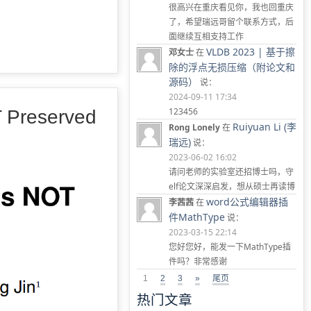
很高兴在重庆看见你，我也回重庆
了，希望瑞远哥留个联系方式，后
面继续互相支持工作
VLDB 2023 | 基于擦
邓女士
在
除的浮点无损压缩（附论文和
源码）
说：
2024-09-11 17:34
123456
T Preserved
Ruiyuan Li (李
Rong Lonely
在
瑞远)
说：
2023-06-02 16:02
请问老师的实验室还招博士吗，守
elf论文深深启发，想从硕士再读博
word公式编辑器插
李茜茜
在
件MathType
说：
2023-03-15 22:14
您好您好，能发一下MathType插
件吗？非常感谢
1
2
3
»
尾页
热门文章