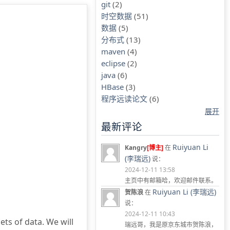
git
(2)
时空数据
(51)
数据
(5)
分布式
(13)
maven
(4)
eclipse
(2)
java
(6)
HBase
(3)
程序远读论文
(6)
展开
最新评论
Ruiyuan Li
Kangry
[博主]
在
(李瑞远)
说：
2024-12-11 13:58
主页中有邮箱哈，欢迎邮件联系。
Ruiyuan Li (李瑞远)
贺陈浪
在
说：
2024-12-11 10:43
ts of data. We will
瑞远哥，我是原京东城市贺陈浪，