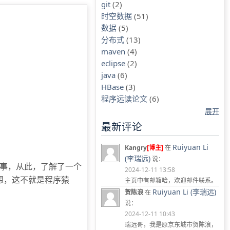
git
(2)
时空数据
(51)
数据
(5)
分布式
(13)
maven
(4)
eclipse
(2)
java
(6)
HBase
(3)
程序远读论文
(6)
展开
最新评论
Ruiyuan Li
Kangry
[博主]
在
(李瑞远)
说：
故事，从此，了解了一个
2024-12-11 13:58
想，这不就是程序猿
主页中有邮箱哈，欢迎邮件联系。
Ruiyuan Li (李瑞远)
贺陈浪
在
说：
2024-12-11 10:43
瑞远哥，我是原京东城市贺陈浪，