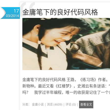
17
金庸笔下的良好代码风格
03/2014
金庸笔下的良好代码风格 王路，《练习场》作者
新物种。最近又看《红楼梦》，史湘云有条谜语：
吗？ 我学过半年编程，唯一的收获是记住了一个名字
分类：
金庸小说
|
浏览 (4609)
|
评论 (0)
|
查看全文