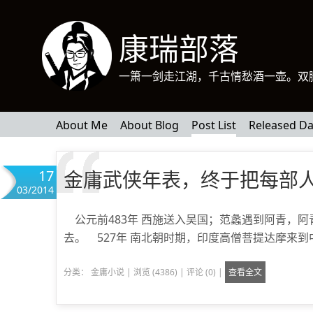
康瑞部落
一箫一剑走江湖，千古情愁酒一壶。双
About Me
About Blog
Post List
Released Da
17
金庸武侠年表，终于把每部
03/2014
公元前483年 西施送入吴国；范蠡遇到阿青，阿
去。 527年 南北朝时期，印度高僧菩提达摩来到
分类：
金庸小说
|
浏览 (4386)
|
评论 (0)
|
查看全文