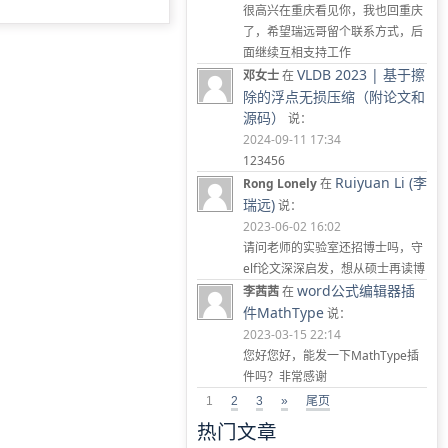
很高兴在重庆看见你，我也回重庆
了，希望瑞远哥留个联系方式，后
面继续互相支持工作
VLDB 2023 | 基于擦
邓女士
在
除的浮点无损压缩（附论文和
源码）
说：
2024-09-11 17:34
123456
Ruiyuan Li (李
Rong Lonely
在
瑞远)
说：
2023-06-02 16:02
请问老师的实验室还招博士吗，守
elf论文深深启发，想从硕士再读博
word公式编辑器插
李茜茜
在
件MathType
说：
2023-03-15 22:14
您好您好，能发一下MathType插
件吗？非常感谢
1
2
3
»
尾页
热门文章