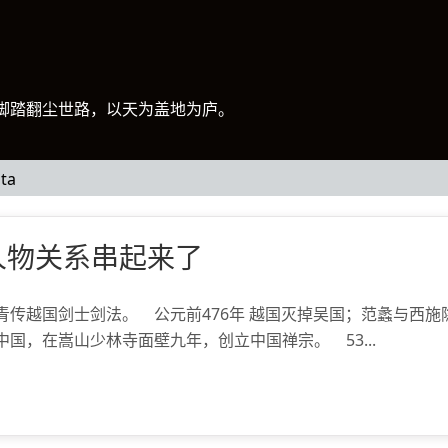
脚踏翻尘世路，以天为盖地为庐。
ta
人物关系串起来了
青传越国剑士剑法。 公元前476年 越国灭掉吴国；范蠡与西施
中国，在嵩山少林寺面壁九年，创立中国禅宗。 53...