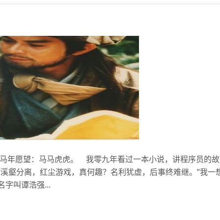
。马年愿望：马马虎虎。 我零九年看过一本小说，讲程序员的
“溪壑分离，红尘游戏，真何趣？名利犹虚，后事终难继。”我一
叫谭浩强...