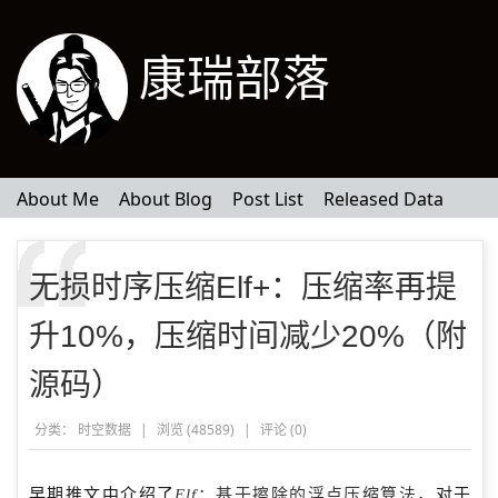
康瑞部落
About Me
About Blog
Post List
Released Data
无损时序压缩Elf+：压缩率再提
升10%，压缩时间减少20%（附
源码）
分类：
时空数据
|
浏览 (48589)
|
评论 (
0
)
早期推文中介绍了
：基于擦除的浮点压缩算法
，对于
Elf