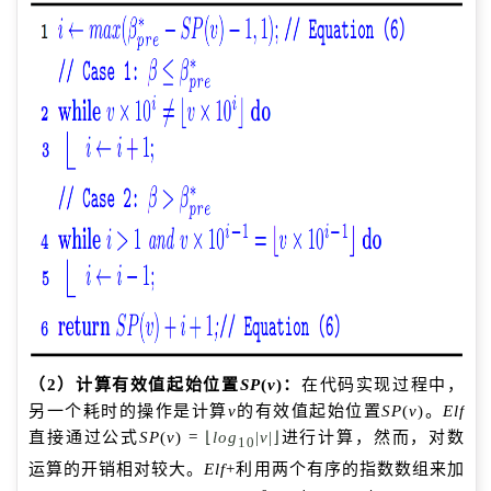
（
2
）计算有效值起始位置
SP
(
v
)
：
在代码实现过程中，
另一个耗时的操作是计算
v
的有效值起始位置
SP
(
v
)
。
Elf
直接通过公式
SP
(
v
) =
⌊
log
|
v
|
⌋
进行计算，然而，对数
10
运算的开销相对较大。
Elf
+
利用两个有序的指数数组来加