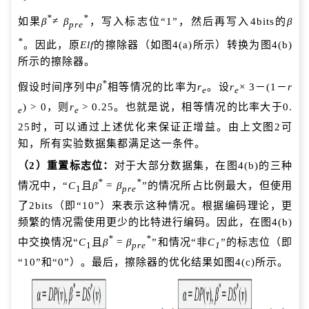
*
*
如果
β
≠
β
，写入标志位
“1”
，然后再写入
4bits
的
β
pre
*
。因此，原
Elf
的擦除器（如图
4(a)所示）转换为图4(b)
所示的擦除器。
*
假设时间序列中
β
相等情况的比率为
r
。设
r
× 3
－
(1－
r
e
e
) > 0
，则
r
> 0.25
。也就是说，相等情况的比率大于
0.
e
e
25
时，可以通过上述优化来保证正增益。由上文图
2
可
知，所有实验数据集都满足这一条件。
（
2
）重置标志位：
对于大部分数据集，在图
4(b)的三种
*
*
情况中，“
C
且
β
=
β
”
的情况所占比例最大，但使用
1
pre
了
2bits
（即
“10”
）来表示这种情况。根据编码理论，更
频繁的情况需使用更少的比特进行编码。因此，在图
4(b)
*
*
中交换情况“
C
且
β
=
β
”
和情况
“
非
C
”
的标志位（即
1
pre
1
“10”
和
“0”
）。最后，擦除器的优化结果如图
4(c)所示。