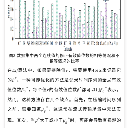
图
2
数据集中两个连续值的修正有效值位数的相等情况和不
相等情况的比率
在
算法中，如果要擦除值
，需要使用
来记录它
Elf
v
4bits
*
的
。一种可能优化的方法是记录时间序列的全局有效
β
*
*
*
值位数
，每个值
的有效值位数
都可以用
表示。
β
v
β
β
g
g
然而，这种方法存在几个缺点。首先，在压缩时间序列
*
之前，需要知道
，这通常在流式传输场景中无法实
β
g
*
*
现。其次，当
大于或小于
时，可能会导致有损耗的
β
β
g