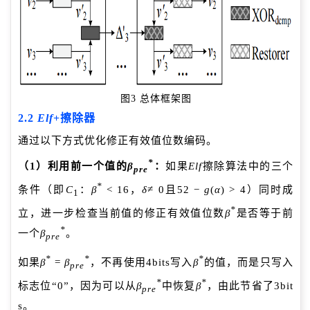
图
3
总体框架图
2.2
Elf
+
擦除器
通过以下方式优化修正有效值位数编码。
*
（
1
）利用前一个值的
β
：
如果
Elf
擦除算法中的三个
pre
*
条件（即
C
：
β
< 16
，
δ
≠ 0
且
52 −
g
(
α
) > 4
）同时成
1
*
立，进一步检查当前值的修正有效值位数
β
是否等于前
*
一个
β
。
pre
*
*
*
如果
β
=
β
，不再使用
4bits
写入
β
的值，而是只写入
pre
*
*
标志位
“0”
，因为可以从
β
中恢复
β
，由此节省了
3bit
pre
s
。