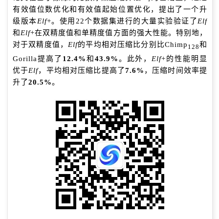
有效值位数优化和有效值起始位置优化，提出了一个升
级版本
。使用
个数据集进行的大量实验验证了
Elf
+
22
Elf
和
在双精度值和单精度值方面的强大性能。特别地，
Elf
+
对于双精度值，
的平均相对压缩比分别比
和
Elf
Chimp
128
提高了
和
。此外，
的性能明显
Gorilla
12.4%
43.9%
Elf
+
优于
，平均相对压缩比提高了
，压缩时间效率提
Elf
7.6%
升了
20.5%
。