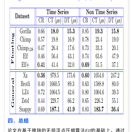
四．总结
论文在基于擦除的无损浮点压缩算法
的基础上，通过
Elf