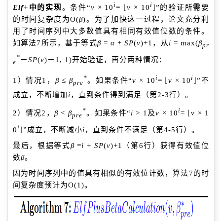
i
i
Elf
+
中的实现
。条件
“
v
× 10
=
⌊
v
× 10
⌋
”
的验证所需要
的时间复杂度为
O(
β
)
。为了加快这一过程，论文充分利
用了时间序列中大多数值具有相同有效值位数的条件。
如算法
7
所示，基于等式
β
=
α
+
SP
(
v
)+1
，从
i
= max(
β
pr
*
－
SP
(
v
)－1, 1)
开始验证，再分两种情况：
e
*
i
i
1
）情况
1
，
β
≤
β
。如果条件
“
v
× 10
=
⌊
v
× 10
⌋
”
不
pre
成立，不断增加
i
，直到条件得到满足（第
2-3
行）。
*
i
2
）情况
2
，
β
<
β
。如果条件
“
i
> 1
及
v
× 10
=
⌊
v
× 1
pre
i
0
⌋
”
成立，不断减小
i
，直到条件不满足（第
4-5
行）。
最后，根据等式
β
=
i
+
SP
(
v
)+1
（第
6
行）获得有效值位
数
β
。
因为时间序列中的值具有相似的有效位计数，算法
7
的时
间复杂度预计为
O(1)
。