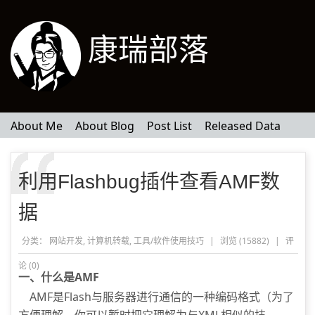
康瑞部落
About Me
About Blog
Post List
Released Data
利用Flashbug插件查看AMF数
据
分类：
网站开发
,
计算机转载
,
工具/软件使用技巧
|
浏览 (15882)
|
评
论 (
0
)
一、什么是AMF
AMF是Flash与服务器进行通信的一种编码格式（为了